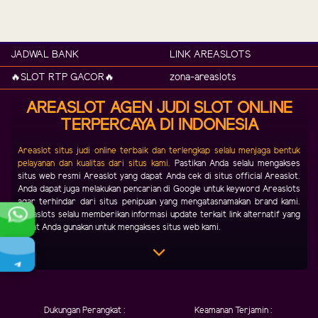
JADWAL BANK
LINK AREASLOTS
🔥SLOT RTP GACOR🔥
zona-areaslots
AREASLOT AGEN JUDI SLOT ONLINE
TERPERCAYA DI INDONESIA
Areaslot situs judi online terbaik dan terlengkap selalu menjaga bentuk
pelayanan dan kualitas dari situs kami.
Pastikan Anda selalu mengakses
situs web resmi Areaslot yang dapat Anda cek di situs official Areaslot.
Anda dapat juga melakukan pencarian di Google untuk keyword Areaslots
agar terhindar dari situs penipuan yang mengatasnamakan brand kami.
Areaslots selalu memberikan informasi update terkait link alternatif yang
dapat Anda gunakan untuk mengakses situs web kami.
Dukungan Perangkat :
Keamanan Terjamin :