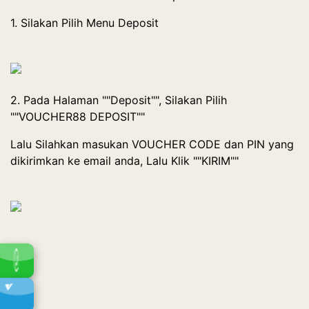
1. Silakan Pilih Menu Deposit
2. Pada Halaman ""Deposit"", Silakan Pilih
""VOUCHER88 DEPOSIT""
Lalu Silahkan masukan VOUCHER CODE dan PIN yang
dikirimkan ke email anda, Lalu Klik ""KIRIM""