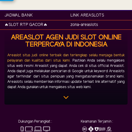
JADWAL BANK
LINK AREASLOTS
🔥SLOT RTP GACOR🔥
zona-areaslots
AREASLOT AGEN JUDI SLOT ONLINE
TERPERCAYA DI INDONESIA
Areaslot situs judi online terbaik dan terlengkap selalu menjaga bentuk
pelayanan dan kualitas dari situs kami.
Pastikan Anda selalu mengakses
situs web resmi Areaslot yang dapat Anda cek di situs official Areaslot.
Anda dapat juga melakukan pencarian di Google untuk keyword Areaslots
agar terhindar dari situs penipuan yang mengatasnamakan brand kami.
Areaslots selalu memberikan informasi update terkait link alternatif yang
dapat Anda gunakan untuk mengakses situs web kami.
Dukungan Perangkat :
Keamanan Terjamin :