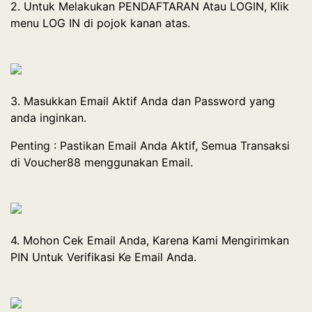
2. Untuk Melakukan PENDAFTARAN Atau LOGIN, Klik
menu LOG IN di pojok kanan atas.
3. Masukkan Email Aktif Anda dan Password yang
anda inginkan.
Penting : Pastikan Email Anda Aktif, Semua Transaksi
di Voucher88 menggunakan Email.
4. Mohon Cek Email Anda, Karena Kami Mengirimkan
PIN Untuk Verifikasi Ke Email Anda.