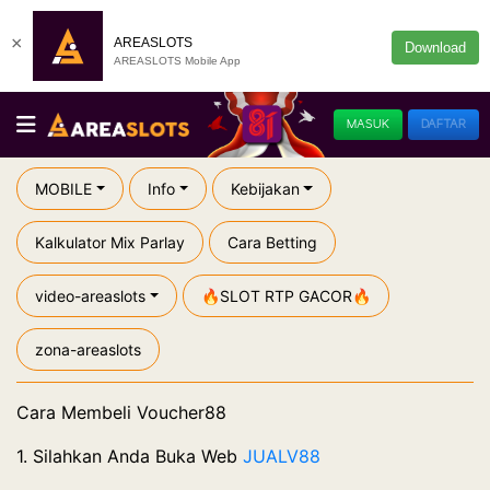
×
AREASLOTS
Download
AREASLOTS Mobile App
MASUK
DAFTAR
MOBILE
Info
Kebijakan
Kalkulator Mix Parlay
Cara Betting
video-areaslots
🔥SLOT RTP GACOR🔥
zona-areaslots
Cara Membeli Voucher88
1. Silahkan Anda Buka Web
JUALV88