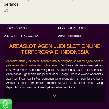
beranda.
JADWAL BANK
LINK AREASLOTS
🔥SLOT RTP GACOR🔥
zona-areaslots
AREASLOT AGEN JUDI SLOT ONLINE
TERPERCAYA DI INDONESIA
Areaslot situs judi online terbaik dan terlengkap selalu menjaga bentuk
pelayanan dan kualitas dari situs kami.
Pastikan Anda selalu mengakses
situs web resmi Areaslot yang dapat Anda cek di situs official Areaslot.
Anda dapat juga melakukan pencarian di Google untuk keyword Areaslots
agar terhindar dari situs penipuan yang mengatasnamakan brand kami.
Areaslots selalu memberikan informasi update terkait link alternatif yang
dapat Anda gunakan untuk mengakses situs web kami.